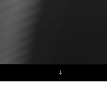
本
文
ま
で
ス
ク
ロ